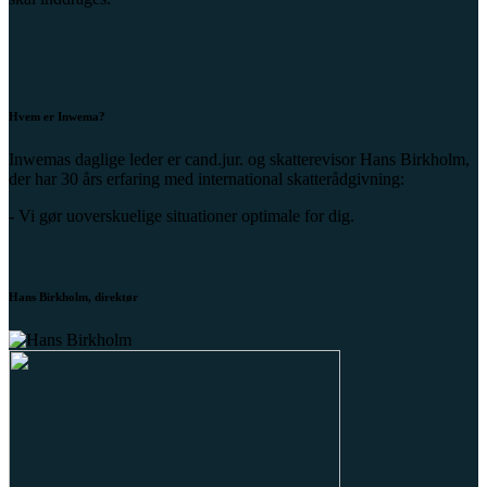
Hvem er Inwema?
Inwemas daglige leder er cand.jur. og skatterevisor Hans Birkholm,
der har 30 års erfaring med international skatterådgivning:
- Vi gør uoverskuelige situationer optimale for dig.
Hans Birkholm, direktør