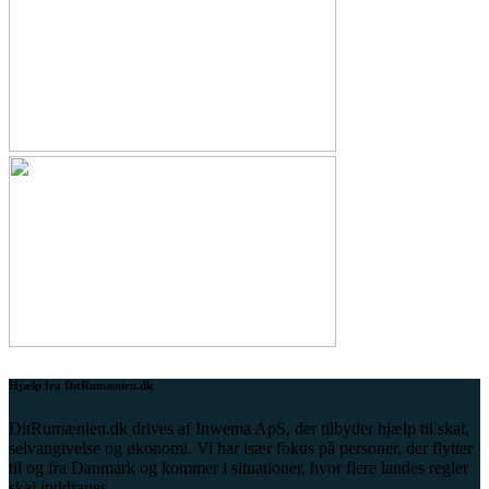
Hjælp fra DitRumænien.dk
DitRumænien.dk drives af Inwema ApS, der tilbyder hjælp til skat,
selvangivelse og økonomi. Vi har især fokus på personer, der flytter
til og fra Danmark og kommer i situationer, hvor flere landes regler
skal inddrages.