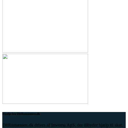
Hjælp fra DitRumænien.dk
DitRumænien.dk drives af Inwema ApS, der tilbyder hjælp til skat,