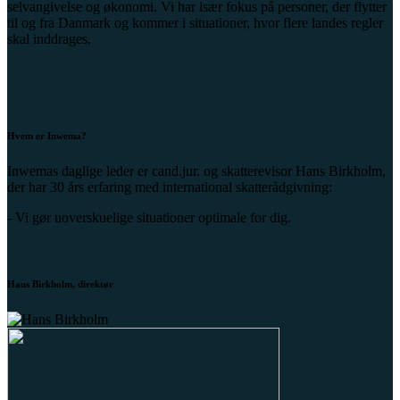
selvangivelse og økonomi. Vi har især fokus på personer, der flytter
til og fra Danmark og kommer i situationer, hvor flere landes regler
skal inddrages.
Hvem er Inwema?
Inwemas daglige leder er cand.jur. og skatterevisor Hans Birkholm,
der har 30 års erfaring med international skatterådgivning:
- Vi gør uoverskuelige situationer optimale for dig.
Hans Birkholm, direktør