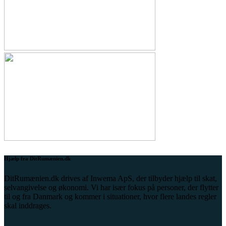
Hjælp fra DitRumænien.dk
DitRumænien.dk drives af Inwema ApS, der tilbyder hjælp til skat,
selvangivelse og økonomi. Vi har især fokus på personer, der flytter
til og fra Danmark og kommer i situationer, hvor flere landes regler
skal inddrages.