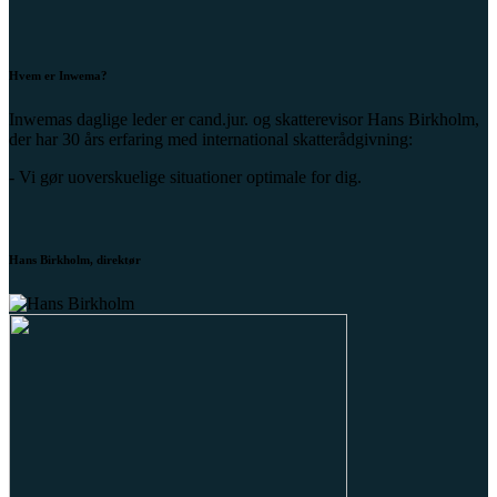
Hvem er Inwema?
Inwemas daglige leder er cand.jur. og skatterevisor Hans Birkholm,
der har 30 års erfaring med international skatterådgivning:
- Vi gør uoverskuelige situationer optimale for dig.
Hans Birkholm, direktør