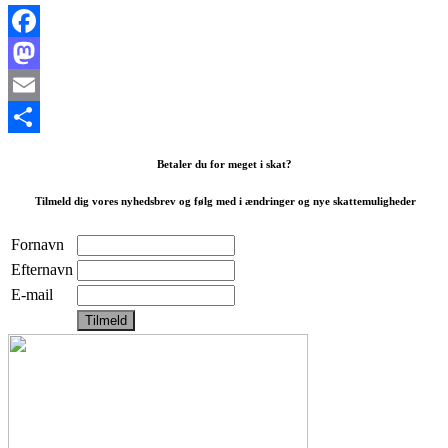
Facebook
Mastodon
Email
Share
Betaler du for meget i skat?
Tilmeld dig vores nyhedsbrev og følg med i ændringer og nye skattemuligheder
Fornavn
Efternavn
E-mail